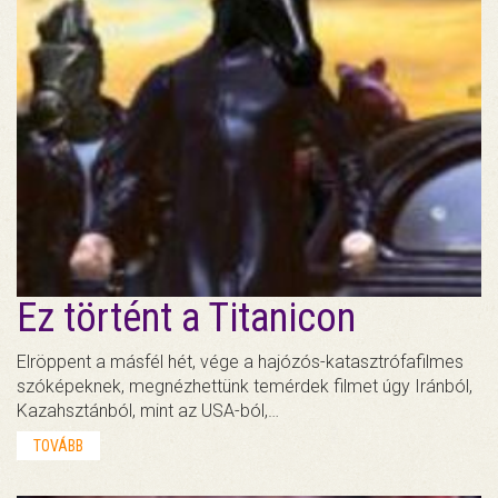
Ez történt a Titanicon
Elröppent a másfél hét, vége a hajózós-katasztrófafilmes
szóképeknek, megnézhettünk temérdek filmet úgy Iránból,
Kazahsztánból, mint az USA-ból,…
TOVÁBB