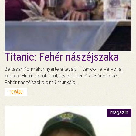
Titanic: Fehér nászéjszaka
Baltasar Kormákur nyerte a tavalyi Titanicot, a Vérvonal
kapta a Hullámtörők díjat, így lett idén ő a zsűrielnöke.
Fehér nászéjszaka című munkája…
TOVÁBB
magazin