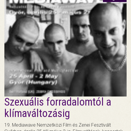
Szexuális forradalomtól a
klímaváltozásig
19. Mediawave Nemzetközi Film és Zenei Fesztivált