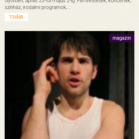
Győrben, április 25-től május 2-ig. Filmvetítések, koncertek,
színház, irodalmi programok,…
TOVÁBB
magazin