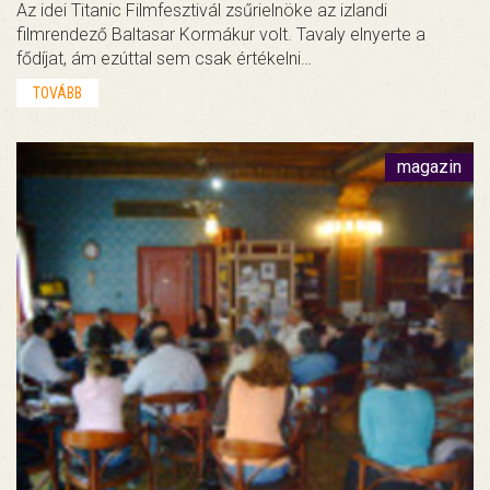
Az idei Titanic Filmfesztivál zsűrielnöke az izlandi
filmrendező Baltasar Kormákur volt. Tavaly elnyerte a
fődíjat, ám ezúttal sem csak értékelni…
TOVÁBB
magazin