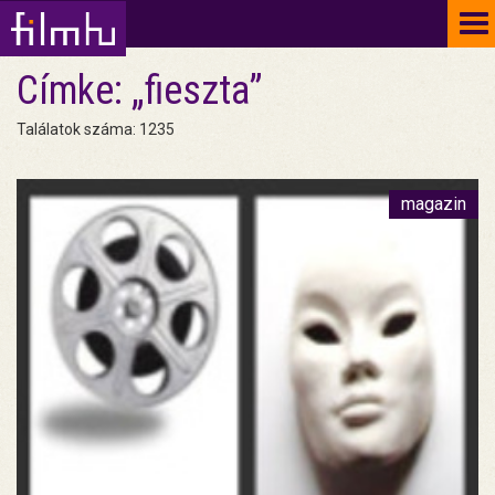
To
na
Címke: „fieszta”
Találatok száma: 1235
magazin