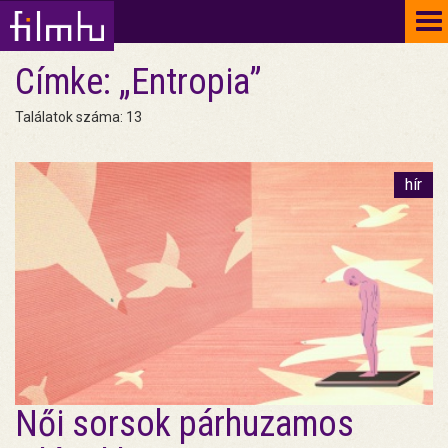
To
na
Címke: „Entropia”
Találatok száma: 13
hír
Női sorsok párhuzamos