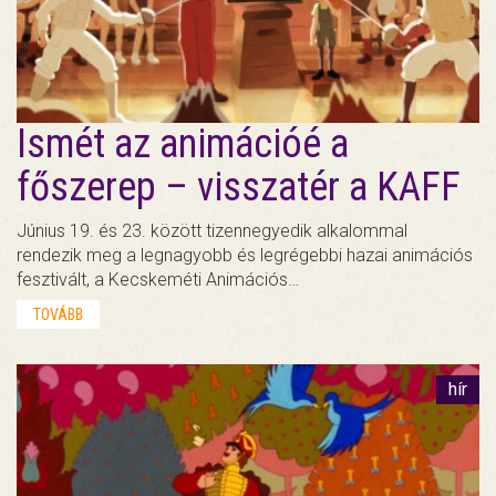
Ismét az animációé a
főszerep – visszatér a KAFF
Június 19. és 23. között tizennegyedik alkalommal
rendezik meg a legnagyobb és legrégebbi hazai animációs
fesztivált, a Kecskeméti Animációs…
TOVÁBB
hír