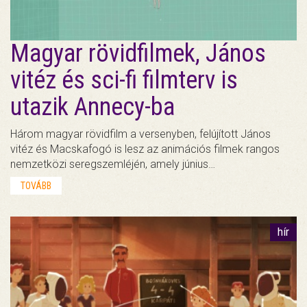
Magyar rövidfilmek, János
vitéz és sci-fi filmterv is
utazik Annecy-ba
Három magyar rövidfilm a versenyben, felújított János
vitéz és Macskafogó is lesz az animációs filmek rangos
nemzetközi seregszemléjén, amely június…
TOVÁBB
hír