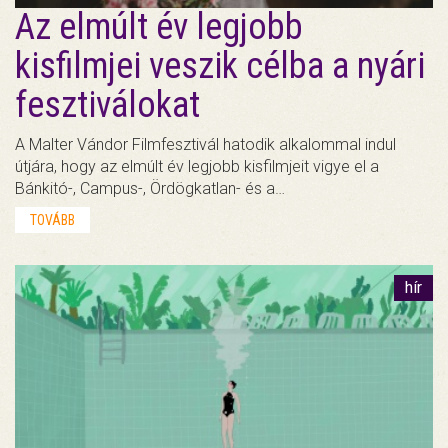
Az elmúlt év legjobb
kisfilmjei veszik célba a nyári
fesztiválokat
A Malter Vándor Filmfesztivál hatodik alkalommal indul
útjára, hogy az elmúlt év legjobb kisfilmjeit vigye el a
Bánkitó-, Campus-, Ördögkatlan- és a…
TOVÁBB
hír