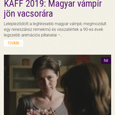
KAFF 2019: Magyar vámpír
jön vacsorára
Lelepleződött a leghíresebb magyar vámpír, megmozdult
egy reneszánsz remekmű és visszatértek a 90-es évek
legszebb animációs pillanatai –…
TOVÁBB
hír