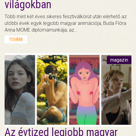
világokban
Több mint két éves sikeres fesztiválkörút után elérhető az
utóbbi évek egyik legjobb magyar animációja, Buda Flóra
Anna MOME diplomamunkája, az…
TOVÁBB
magazin
Az évtized legjobb magyar