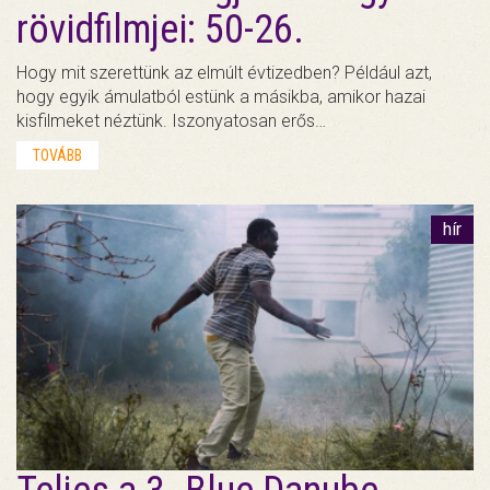
rövidfilmjei: 50-26.
Hogy mit szerettünk az elmúlt évtizedben? Például azt,
hogy egyik ámulatból estünk a másikba, amikor hazai
kisfilmeket néztünk. Iszonyatosan erős…
TOVÁBB
hír