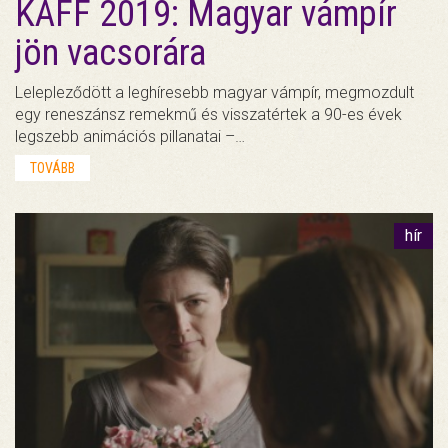
KAFF 2019: Magyar vámpír
jön vacsorára
Lelepleződött a leghíresebb magyar vámpír, megmozdult
egy reneszánsz remekmű és visszatértek a 90-es évek
legszebb animációs pillanatai –…
TOVÁBB
hír