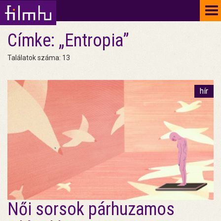
To
na
Címke: „Entropia”
Találatok száma: 13
hír
Női sorsok párhuzamos