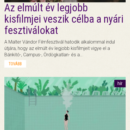
Az elmúlt év legjobb
kisfilmjei veszik célba a nyári
fesztiválokat
A Malter Vándor Filmfesztivál hatodik alkalommal indul
útjára, hogy az elmúlt év legjobb kisfilmjeit vigye el a
Bánkitó-, Campus-, Ördögkatlan- és a…
TOVÁBB
hír