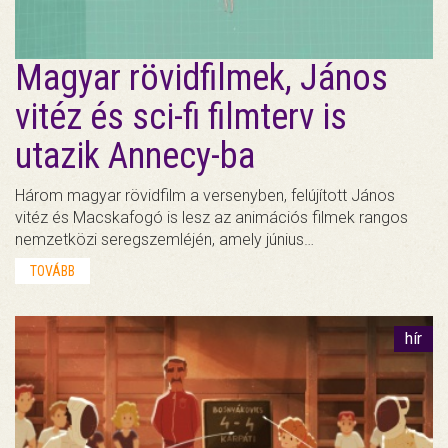
Magyar rövidfilmek, János
vitéz és sci-fi filmterv is
utazik Annecy-ba
Három magyar rövidfilm a versenyben, felújított János
vitéz és Macskafogó is lesz az animációs filmek rangos
nemzetközi seregszemléjén, amely június…
TOVÁBB
hír