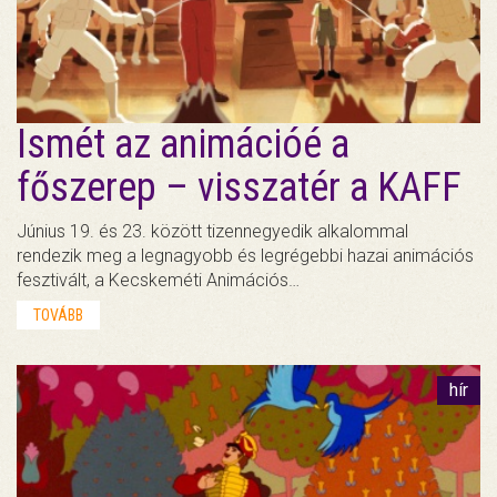
Ismét az animációé a
főszerep – visszatér a KAFF
Június 19. és 23. között tizennegyedik alkalommal
rendezik meg a legnagyobb és legrégebbi hazai animációs
fesztivált, a Kecskeméti Animációs…
TOVÁBB
hír