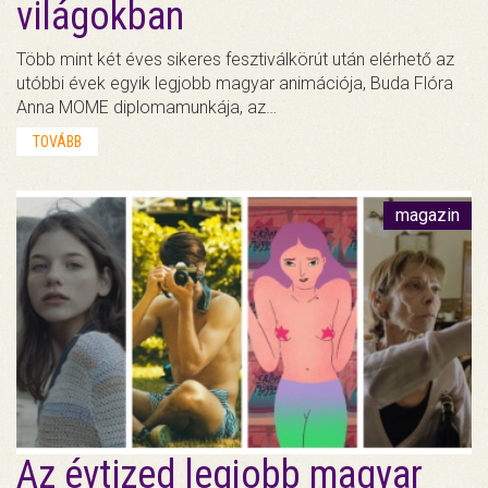
világokban
Több mint két éves sikeres fesztiválkörút után elérhető az
utóbbi évek egyik legjobb magyar animációja, Buda Flóra
Anna MOME diplomamunkája, az…
TOVÁBB
magazin
Az évtized legjobb magyar