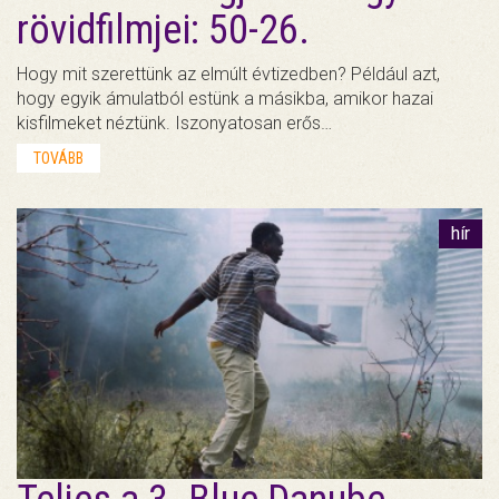
rövidfilmjei: 50-26.
Hogy mit szerettünk az elmúlt évtizedben? Például azt,
hogy egyik ámulatból estünk a másikba, amikor hazai
kisfilmeket néztünk. Iszonyatosan erős…
TOVÁBB
hír