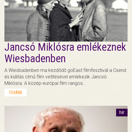
Jancsó Miklósra emlékeznek
Wiesbadenben
A Wiesbadenben ma kezdődő goEast filmfesztivál a Csend
és kiáltás című film vetítésével emlékezik Jancsó
Miklósra. A közép-európai film rangos…
TOVÁBB
hír