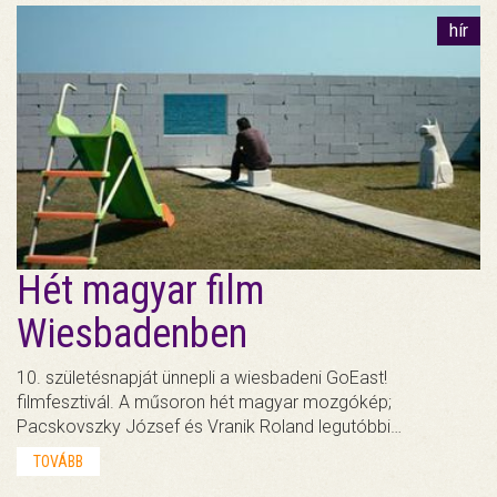
hír
Hét magyar film
Wiesbadenben
10. születésnapját ünnepli a wiesbadeni GoEast!
filmfesztivál. A műsoron hét magyar mozgókép;
Pacskovszky József és Vranik Roland legutóbbi…
TOVÁBB