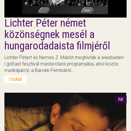
Lichter Péter német
közönségnek mesél a
hungarodadaista filmjéről
Lichter Pétert és Nemes Z. Máriót meghívták a wiesbaden-
i goEast fesztivál masterclass programjába, ahol közös
munkájukról, a Barokk Femináról…
TOVÁBB
hír