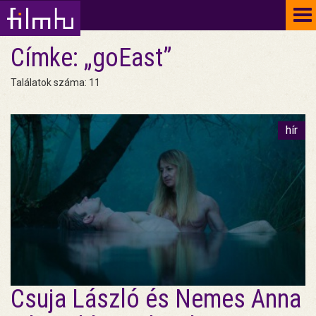
To
na
Címke: „goEast”
Találatok száma: 11
hír
Csuja László és Nemes Anna