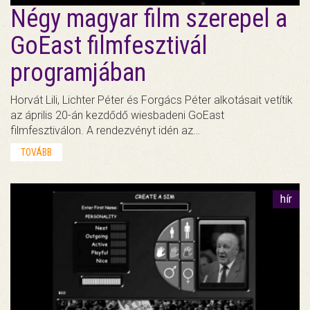
Négy magyar film szerepel a
GoEast filmfesztivál
programjában
Horvát Lili, Lichter Péter és Forgács Péter alkotásait vetítik
az április 20-án kezdődő wiesbadeni GoEast
filmfesztiválon. A rendezvényt idén az…
TOVÁBB
hír