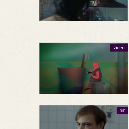
videó
hír