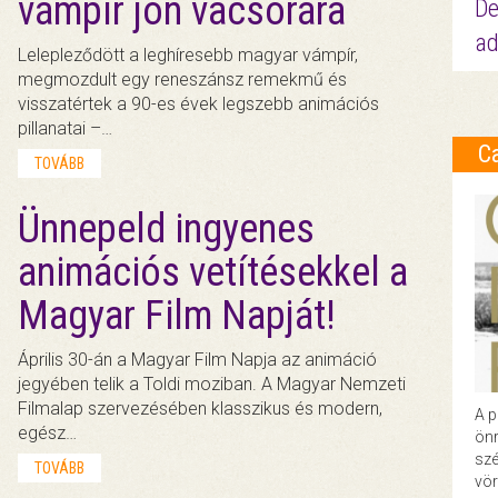
vámpír jön vacsorára
De
ad
Lelepleződött a leghíresebb magyar vámpír,
megmozdult egy reneszánsz remekmű és
visszatértek a 90-es évek legszebb animációs
pillanatai –…
C
TOVÁBB
Ünnepeld ingyenes
animációs vetítésekkel a
Magyar Film Napját!
Április 30-án a Magyar Film Napja az animáció
jegyében telik a Toldi moziban. A Magyar Nemzeti
Filmalap szervezésében klasszikus és modern,
A p
egész…
önr
szé
TOVÁBB
vör