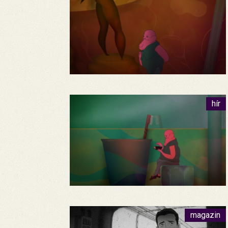
hír
magazin