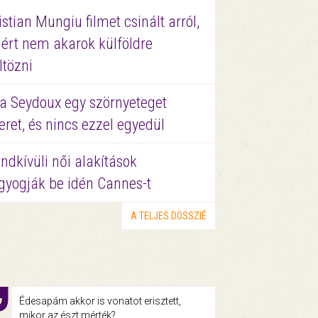
istian Mungiu filmet csinált arról,
ért nem akarok külföldre
ltözni
a Seydoux egy szörnyeteget
eret, és nincs ezzel egyedül
ndkívüli női alakítások
gyogják be idén Cannes-t
A TELJES DOSSZIÉ
Édesapám akkor is vonatot erisztett,
mikor az észt mérték?