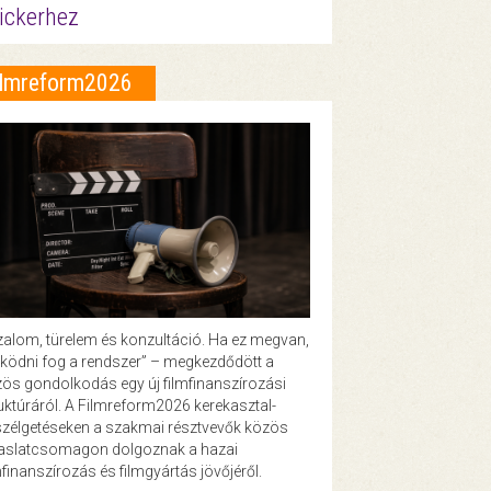
ickerhez
ilmreform2026
zalom, türelem és konzultáció. Ha ez megvan,
ödni fog a rendszer” – megkezdődött a
ös gondolkodás egy új filmfinanszírozási
uktúráról. A Filmreform2026 kerekasztal-
zélgetéseken a szakmai résztvevők közös
vaslatcsomagon dolgoznak a hazai
mfinanszírozás és filmgyártás jövőjéről.