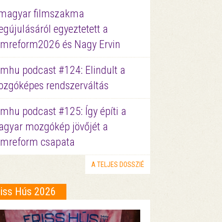
magyar filmszakma
gújulásáról egyeztetett a
lmreform2026 és Nagy Ervin
lmhu podcast #124: Elindult a
zgóképes rendszerváltás
lmhu podcast #125: Így építi a
gyar mozgókép jövőjét a
lmreform csapata
A TELJES DOSSZIÉ
riss Hús 2026