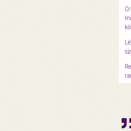
Cr
mi
kö
Lé
sz
Re
ra