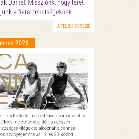
ák Dániel: Missziónk, hogy teret
junk a fiatal tehetségeknek
A TELJES DOSSZIÉ
annes 2026
olitikai thrillertől a neonfényes horroron át az
eflexív melodrámáig idén is egészen
lsőséges világok találkoznak a cannes-i
ös szőnyegen május 12. és 23. között.