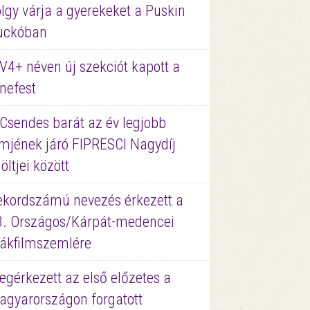
lgy várja a gyerekeket a Puskin
uckóban
V4+ néven új szekciót kapott a
nefest
 Csendes barát az év legjobb
lmjének járó FIPRESCI Nagydíj
löltjei között
ekordszámú nevezés érkezett a
3. Országos/Kárpát-medencei
iákfilmszemlére
gérkezett az első előzetes a
agyarországon forgatott