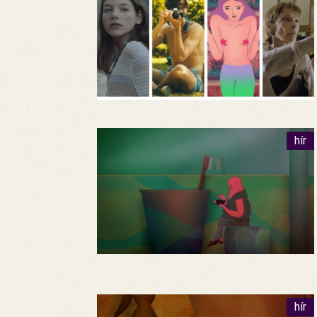
hír
hír