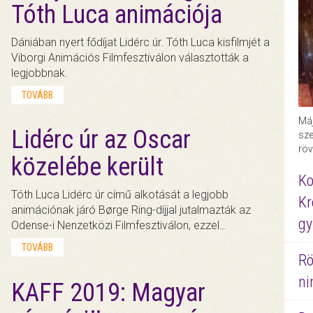
Tóth Luca animációja
Dániában nyert fődíjat Lidérc úr. Tóth Luca kisfilmjét a
Viborgi Animációs Filmfesztiválon választották a
legjobbnak.
TOVÁBB
Máj
Lidérc úr az Oscar
sze
röv
közelébe került
Ko
Tóth Luca Lidérc úr című alkotását a legjobb
Kr
animációnak járó Børge Ring-díjjal jutalmazták az
gy
Odense-i Nenzetközi Filmfesztiválon, ezzel…
TOVÁBB
Rö
ni
KAFF 2019: Magyar