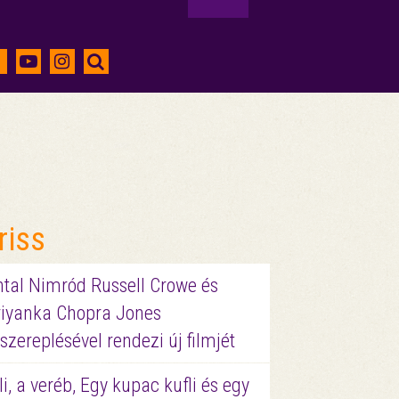
riss
ntal Nimród Russell Crowe és
riyanka Chopra Jones
szereplésével rendezi új filmjét
li, a veréb, Egy kupac kufli és egy