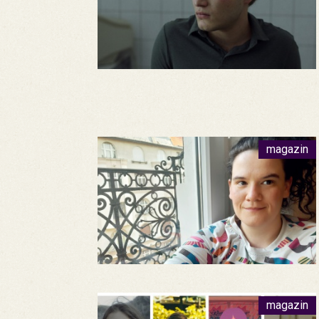
magazin
magazin