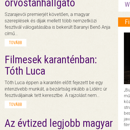
orvostanhallgató
W
Szarajevói premierjét követően, a magyar
szereplések és díjak mellett több nemzetközi
F
fesztivál válogatásába is bekerült Baranyi Benő Anja
című…
TOVÁBB
Filmesek karanténban:
Tóth Luca
Tóth Luca éppen a karantén előtt fejezett be egy
intenzívebb munkát, a bezártság inkább a Lidérc úr
„Bi
fesztiváljainak tett keresztbe. A rajzolást nem…
műk
köz
TOVÁBB
str
bes
ja
Az évtized legjobb magyar
fil