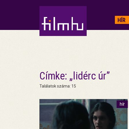
HIRDETÉS
HÍR
Címke: „lidérc úr”
Találatok száma: 15
hír