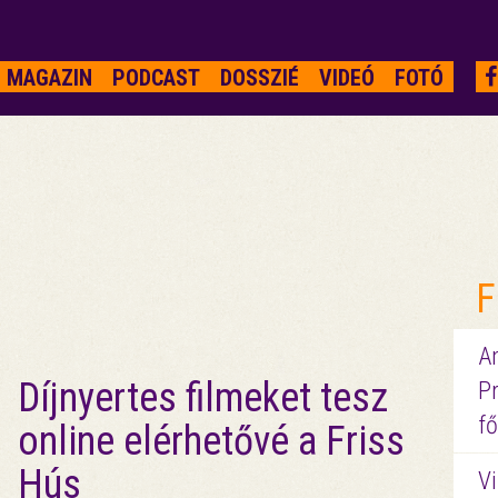
MAGAZIN
PODCAST
DOSSZIÉ
VIDEÓ
FOTÓ
F
A
Díjnyertes filmeket tesz
P
fő
online elérhetővé a Friss
Hús
Vi