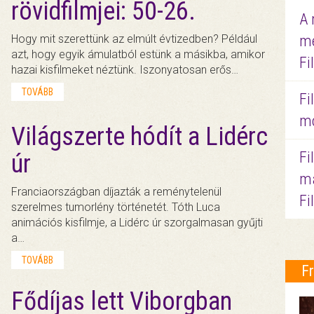
rövidfilmjei: 50-26.
A 
Hogy mit szerettünk az elmúlt évtizedben? Például
me
azt, hogy egyik ámulatból estünk a másikba, amikor
Fi
hazai kisfilmeket néztünk. Iszonyatosan erős…
TOVÁBB
Fi
mo
Világszerte hódít a Lidérc
Fi
úr
ma
Franciaországban díjazták a reménytelenül
Fi
szerelmes tumorlény történetét. Tóth Luca
animációs kisfilmje, a Lidérc úr szorgalmasan gyűjti
a…
TOVÁBB
F
Fődíjas lett Viborgban