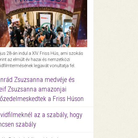
us 28-án indul a XIV. Friss Hús, ami szokás
rint az elmúlt év hazai és nemzetközi
idfilmtermésének legjavát vonultatja fel.
nrád Zsuzsanna medvéje és
eif Zsuzsanna amazonjai
őzedelmeskedtek a Friss Húson
vidfilmeknél az a szabály, hogy
ncsen szabály