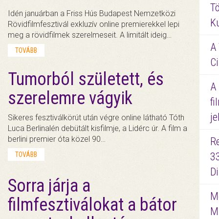
Tö
Idén januárban a Friss Hús Budapest Nemzetközi
K
Rövidfilmfesztivál exkluzív online premierekkel lepi
meg a rövidfilmek szerelmeseit. A limitált ideig…
A 
TOVÁBB
Ci
Tumorból született, és
A
szerelemre vágyik
fi
je
Sikeres fesztiválkörút után végre online látható Tóth
Luca Berlinalén debütált kisfilmje, a Lidérc úr. A film a
berlini premier óta közel 90…
R
TOVÁBB
3
D
Sorra járja a
Me
filmfesztiválokat a bátor
M