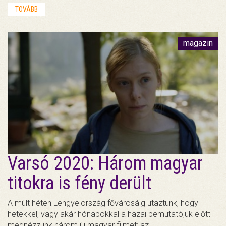
TOVÁBB
magazin
Varsó 2020: Három magyar
titokra is fény derült
A múlt héten Lengyelország fővárosáig utaztunk, hogy
hetekkel, vagy akár hónapokkal a hazai bemutatójuk előtt
megnézzünk három új magyar filmet: az…