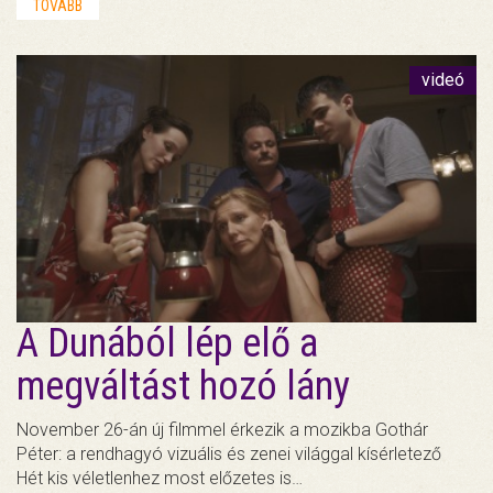
TOVÁBB
videó
A Dunából lép elő a
megváltást hozó lány
November 26-án új filmmel érkezik a mozikba Gothár
Péter: a rendhagyó vizuális és zenei világgal kísérletező
Hét kis véletlenhez most előzetes is…