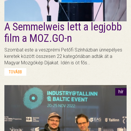
A Semmelweis lett a legjobb
film a MOZ.GO-n
Szombat este a veszprémi Petőfi Színházban ünnepélyes
keretek között összesen 22 kategóriában adták át a
Magyar Mozgókép Díjakat. Idén is öt fős…
TOVÁBB
hír