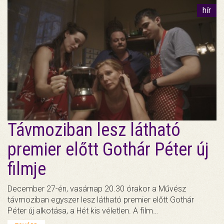
hír
Távmoziban lesz látható
premier előtt Gothár Péter új
filmje
December 27-én, vasárnap 20.30 órakor a Művész
távmoziban egyszer lesz látható premier előtt Gothár
Péter új alkotása, a Hét kis véletlen. A film…