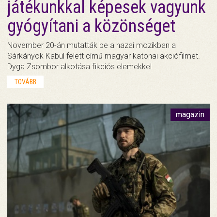
játékunkkal képesek vagyunk
gyógyítani a közönséget
November 20-án mutatták be a hazai mozikban a
Sárkányok Kabul felett című magyar katonai akciófilmet.
Dyga Zsombor alkotása fikciós elemekkel…
TOVÁBB
magazin