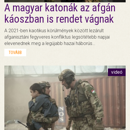
A magyar katonák az afgán
káoszban is rendet vágnak
A 2021-ben kaotikus körülmények között lezárult
afganisztáni fegyveres konfliktus legsötétebb napjai
elevenednek meg a legújabb hazai háborús…
TOVÁBB
videó