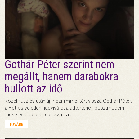
Gothár Péter szerint nem
megállt, hanem darabokra
hullott az idő
Közel húsz év után új mozifilmmel tért vissza Gothár Péter:
a Hét kis véletlen nagyívű családtörténet, posztmodern
mese és a polgári élet szatírája,…
TOVÁBB