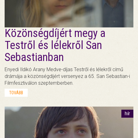
Közönségdíjért megy a
Testről és lélekről San
Sebastianban
Enyedi Ildikó Arany Medve-díjas Testről és lélekről című
drámája a közönségdíjért versenyez a 65. San Sebastian-i
Filmfesztiválon szeptemberben.
TOVÁBB
hír