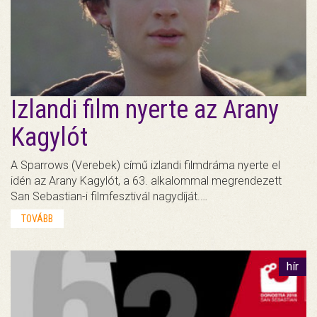
Izlandi film nyerte az Arany
Kagylót
A Sparrows (Verebek) című izlandi filmdráma nyerte el
idén az Arany Kagylót, a 63. alkalommal megrendezett
San Sebastian-i filmfesztivál nagydíját.…
TOVÁBB
hír