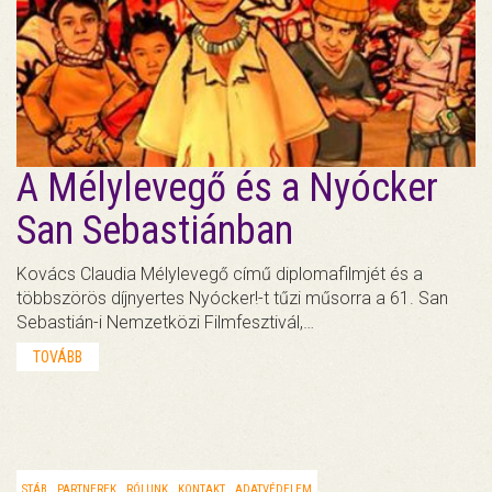
A Mélylevegő és a Nyócker
San Sebastiánban
Kovács Claudia Mélylevegő című diplomafilmjét és a
többszörös díjnyertes Nyócker!-t tűzi műsorra a 61. San
Sebastián-i Nemzetközi Filmfesztivál,…
TOVÁBB
STÁB
PARTNEREK
RÓLUNK
KONTAKT
ADATVÉDELEM