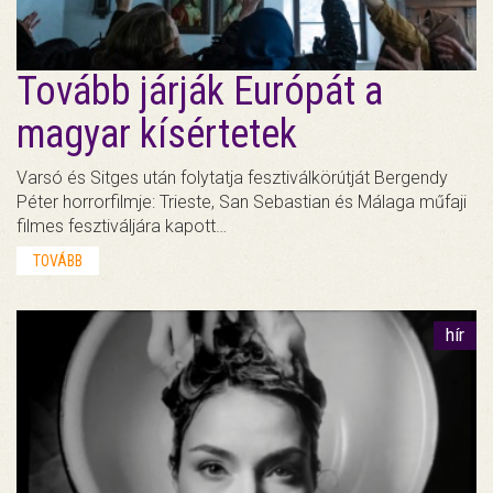
Tovább járják Európát a
magyar kísértetek
Varsó és Sitges után folytatja fesztiválkörútját Bergendy
Péter horrorfilmje: Trieste, San Sebastian és Málaga műfaji
filmes fesztiváljára kapott…
TOVÁBB
hír