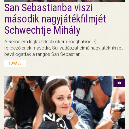
San Sebastianba viszi
második nagyjátékfilmjét
Schwechtje Mihály
A Remélem legközelebb sikerül meghalnod :-)
rendezőjének második, Sünvadászat című nagyjátékfilmjét
beválogatták a rangos San Sebastian…
TOVÁBB
hír