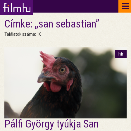
To
na
Címke: „san sebastian”
Találatok száma: 10
hír
Pálfi György tyúkja San