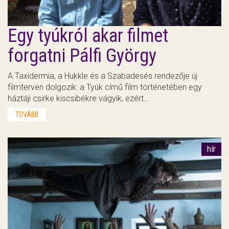
Egy tyúkról akar filmet
forgatni Pálfi György
A Taxidermia, a Hukkle és a Szabadesés rendezője új
filmterven dolgozik: a Tyúk című film történetében egy
háztáji csirke kiscsibékre vágyik, ezért…
TOVÁBB
hír