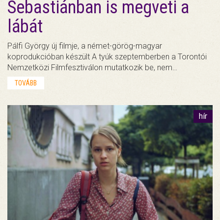
Sebastiánban is megveti a
lábát
Pálfi György új filmje, a német-görög-magyar
koprodukcióban készült A tyúk szeptemberben a Torontói
Nemzetközi Filmfesztiválon mutatkozik be, nem…
TOVÁBB
hír