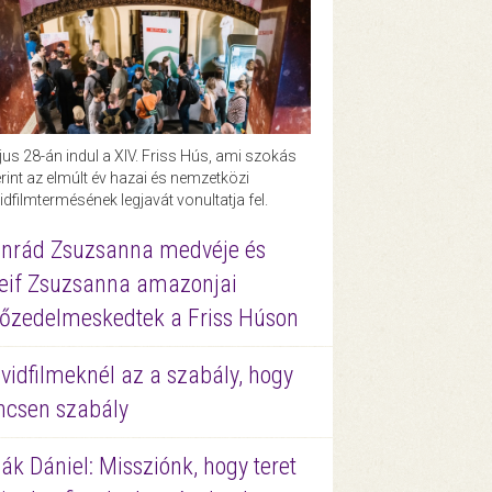
us 28-án indul a XIV. Friss Hús, ami szokás
rint az elmúlt év hazai és nemzetközi
idfilmtermésének legjavát vonultatja fel.
nrád Zsuzsanna medvéje és
eif Zsuzsanna amazonjai
őzedelmeskedtek a Friss Húson
vidfilmeknél az a szabály, hogy
ncsen szabály
ák Dániel: Missziónk, hogy teret