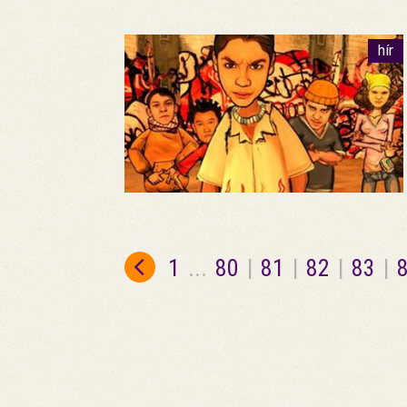
hír
1
...
80
|
81
|
82
|
83
|