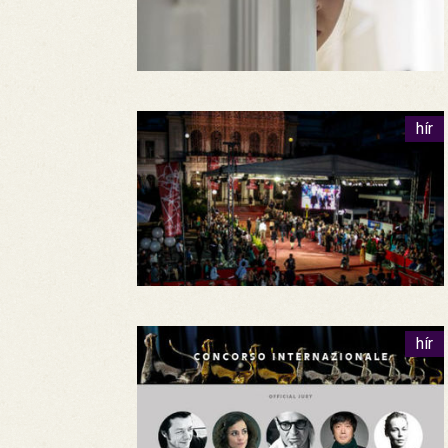
hír
hír