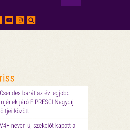
riss
 Csendes barát az év legjobb
lmjének járó FIPRESCI Nagydíj
löltjei között
V4+ néven új szekciót kapott a