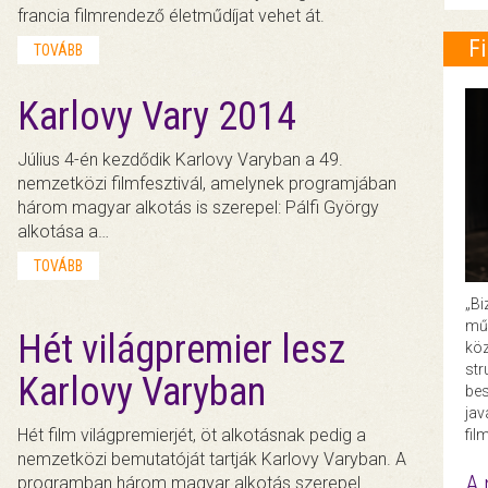
francia filmrendező életműdíjat vehet át.
F
TOVÁBB
Karlovy Vary 2014
Július 4-én kezdődik Karlovy Varyban a 49.
nemzetközi filmfesztivál, amelynek programjában
három magyar alkotás is szerepel: Pálfi György
alkotása a…
TOVÁBB
„Bi
műk
Hét világpremier lesz
köz
str
Karlovy Varyban
bes
ja
Hét film világpremierjét, öt alkotásnak pedig a
fil
nemzetközi bemutatóját tartják Karlovy Varyban. A
A 
programban három magyar alkotás szerepel.