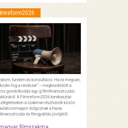
ilmreform2026
zalom, türelem és konzultáció. Ha ez megvan,
ödni fog a rendszer” – megkezdődött a
ös gondolkodás egy új filmfinanszírozási
uktúráról. A Filmreform2026 kerekasztal-
zélgetéseken a szakmai résztvevők közös
vaslatcsomagon dolgoznak a hazai
mfinanszírozás és filmgyártás jövőjéről.
magyar filmszakma