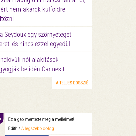
ért nem akarok külföldre
ltözni
a Seydoux egy szörnyeteget
eret, és nincs ezzel egyedül
ndkívüli női alakítások
gyogják be idén Cannes-t
A TELJES DOSSZIÉ
Ez a gép mentette meg a melleimet!
Édith /
A legszebb dolog