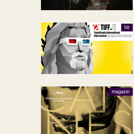
hír
magazin