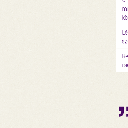
mi
kö
Lé
sz
Re
ra