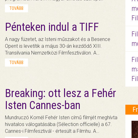
me
TOVÁBB
Fi
Pénteken indul a TIFF
Fi
A nagy füzetet, az Isteni műszakot és a Besence
mo
Opent is levetítik a május 30-án kezdődő XIII.
Transilvania Nemzetközi Filmfesztiválon. A…
Fi
TOVÁBB
ma
Fi
Breaking: ott lesz a Fehér
Isten Cannes-ban
F
Mundruczó Kornél Fehér Isten című filmjét meghívta
hivatalos válogatásába (Sélection officielle) a 67.
Cannes-i Filmfesztivál - értesült a Filmhu. A…