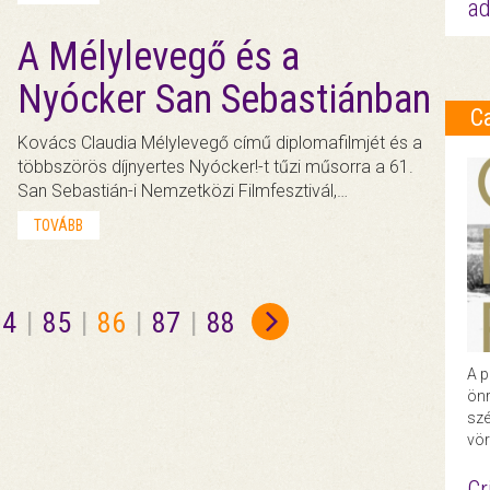
ad
A Mélylevegő és a
Nyócker San Sebastiánban
C
Kovács Claudia Mélylevegő című diplomafilmjét és a
többszörös díjnyertes Nyócker!-t tűzi műsorra a 61.
San Sebastián-i Nemzetközi Filmfesztivál,…
TOVÁBB
84
|
85
|
86
|
87
|
88
A p
önr
szé
vör
Cr