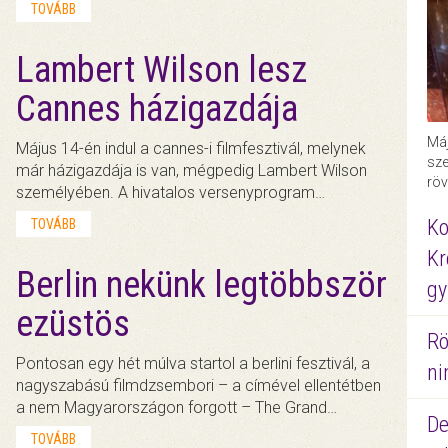
TOVÁBB
Lambert Wilson lesz
Cannes házigazdája
Máj
Május 14-én indul a cannes-i filmfesztivál, melynek
sze
már házigazdája is van, mégpedig Lambert Wilson
röv
személyében. A hivatalos versenyprogram…
Ko
TOVÁBB
Kr
Berlin nekünk legtöbbször
gy
ezüstös
Rö
Pontosan egy hét múlva startol a berlini fesztivál, a
ni
nagyszabású filmdzsembori – a címével ellentétben
a nem Magyarországon forgott – The Grand…
De
TOVÁBB