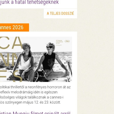
junk a fiatal tehetségeknek
A TELJES DOSSZIÉ
annes 2026
olitikai thrillertől a neonfényes horroron át az
eflexív melodrámáig idén is egészen
lsőséges világok találkoznak a cannes-i
ös szőnyegen május 12. és 23. között.
istian Mungiu filmet csinált arról,