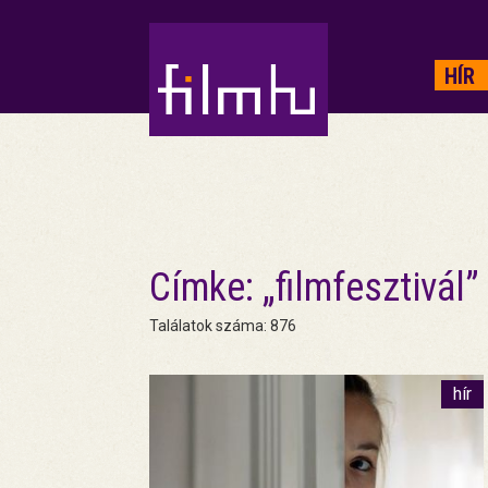
HIRDETÉS
HÍR
Címke: „filmfesztivál”
Találatok száma: 876
hír