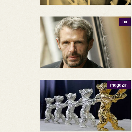
hír
magazin