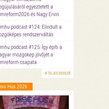
gújulásáról egyeztetett a
lmreform2026 és Nagy Ervin
lmhu podcast #124: Elindult a
zgóképes rendszerváltás
lmhu podcast #125: Így építi a
gyar mozgókép jövőjét a
lmreform csapata
A TELJES DOSSZIÉ
riss Hús 2026