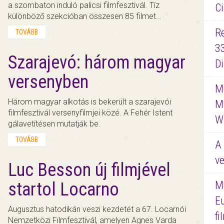
a szombaton induló palicsi filmfesztivál. Tíz
Ci
különböző szekcióban összesen 85 filmet…
R
TOVÁBB
3
Szarajevó: három magyar
D
versenyben
Me
Három magyar alkotás is bekerült a szarajevói
M
filmfesztivál versenyfilmjei közé. A Fehér Istent
W
gálavetítésen mutatják be.
TOVÁBB
A 
ve
Luc Besson új filmjével
startol Locarno
M
E
Augusztus hatodikán veszi kezdetét a 67. Locarnói
f
Nemzetközi Filmfesztivál, amelyen Agnes Varda