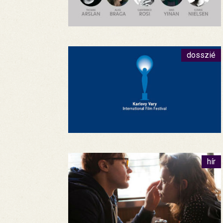
dosszié
hír