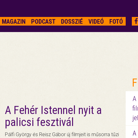
MAGAZIN
PODCAST
DOSSZIÉ
VIDEÓ
FOTÓ
F
A
A Fehér Istennel nyit a
fi
je
palicsi fesztivál
A 
Pálfi György és Reisz Gábor új filmjeit is műsorra tűzi