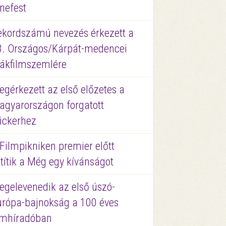
nefest
ekordszámú nevezés érkezett a
3. Országos/Kárpát-medencei
iákfilmszemlére
gérkezett az első előzetes a
agyarországon forgatott
ickerhez
Filmpikniken premier előtt
títik a Még egy kívánságot
egelevenedik az első úszó-
urópa-bajnokság a 100 éves
ilmhíradóban