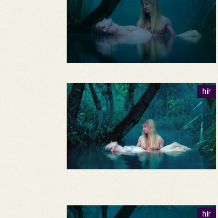
hír
hír