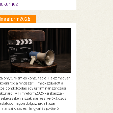
ickerhez
ilmreform2026
zalom, türelem és konzultáció. Ha ez megvan,
ödni fog a rendszer” – megkezdődött a
ös gondolkodás egy új filmfinanszírozási
uktúráról. A Filmreform2026 kerekasztal-
zélgetéseken a szakmai résztvevők közös
vaslatcsomagon dolgoznak a hazai
mfinanszírozás és filmgyártás jövőjéről.