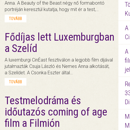
Anna. A Beauty of the Beast négy nő formabontó
Tö
portréján keresztül kutatja, hogy mit ér a test,…
K
TOVÁBB
A 
Fődíjas lett Luxemburgban
Ci
a Szelíd
A
fi
A luxemburgi CinÉast fesztiválon a legjobb film díjával
jutalmazták Csuja László és Nemes Anna alkotását,
je
a Szelídet. A Csonka Eszter által…
TOVÁBB
R
3
Testmelodráma és
D
időutazós coming of age
Me
film a Filmión
M