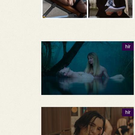
hír
hír