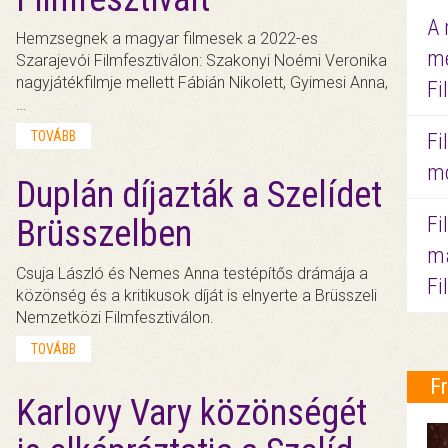
A 
Hemzsegnek a magyar filmesek a 2022-es
me
Szarajevói Filmfesztiválon: Szakonyi Noémi Veronika
nagyjátékfilmje mellett Fábián Nikolett, Gyimesi Anna,
Fi
…
TOVÁBB
Fi
mo
Duplán díjazták a Szelídet
Fi
Brüsszelben
ma
Csuja László és Nemes Anna testépítős drámája a
Fi
közönség és a kritikusok díját is elnyerte a Brüsszeli
Nemzetközi Filmfesztiválon.
TOVÁBB
F
Karlovy Vary közönségét