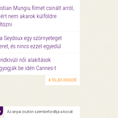
istian Mungiu filmet csinált arról,
ért nem akarok külföldre
ltözni
a Seydoux egy szörnyeteget
eret, és nincs ezzel egyedül
ndkívüli női alakítások
gyogják be idén Cannes-t
A TELJES DOSSZIÉ
Az anyai ösztön szembefordítja a kocát.