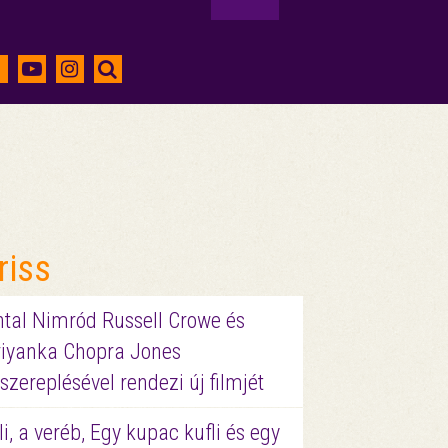
riss
ntal Nimród Russell Crowe és
riyanka Chopra Jones
szereplésével rendezi új filmjét
li, a veréb, Egy kupac kufli és egy