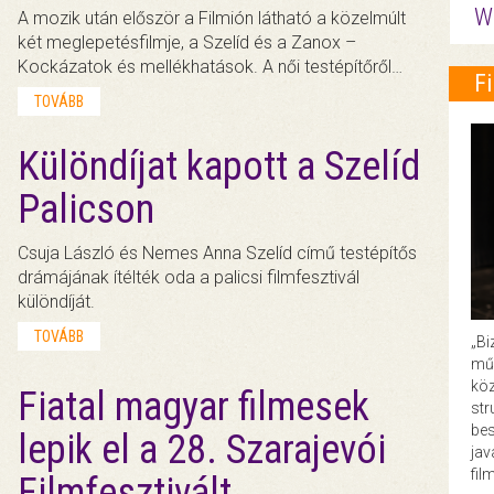
W
A mozik után először a Filmión látható a közelmúlt
két meglepetésfilmje, a Szelíd és a Zanox –
Kockázatok és mellékhatások. A női testépítőről…
F
TOVÁBB
Különdíjat kapott a Szelíd
Palicson
Csuja László és Nemes Anna Szelíd című testépítős
drámájának ítélték oda a palicsi filmfesztivál
különdíját.
TOVÁBB
„Bi
műk
köz
Fiatal magyar filmesek
str
bes
lepik el a 28. Szarajevói
ja
fil
Filmfesztivált