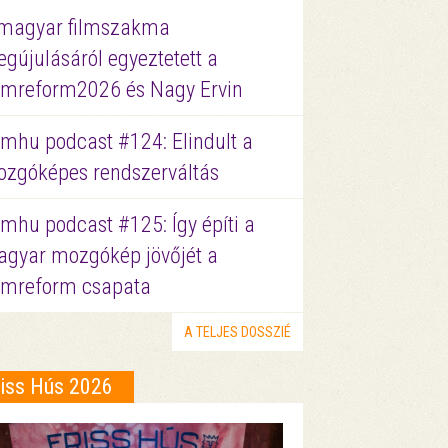
magyar filmszakma
gújulásáról egyeztetett a
lmreform2026 és Nagy Ervin
lmhu podcast #124: Elindult a
zgóképes rendszerváltás
lmhu podcast #125: Így építi a
gyar mozgókép jövőjét a
lmreform csapata
A TELJES DOSSZIÉ
riss Hús 2026