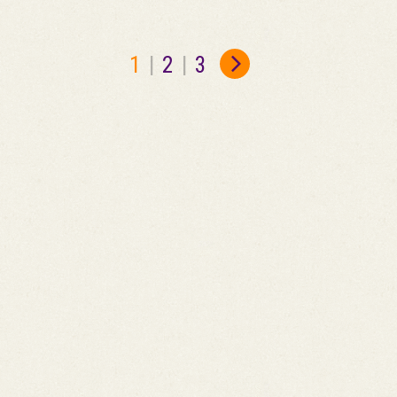
1
|
2
|
3