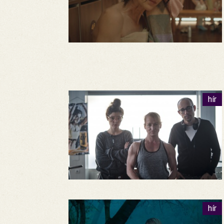
hír
hír