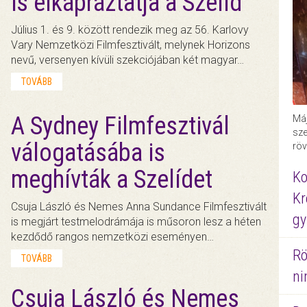
is elkápráztatja a Szelíd
Július 1. és 9. között rendezik meg az 56. Karlovy
Vary Nemzetközi Filmfesztivált, melynek Horizons
nevű, versenyen kívüli szekciójában két magyar…
TOVÁBB
A Sydney Filmfesztivál
Máj
sze
válogatásába is
röv
meghívták a Szelídet
Ko
Kr
Csuja László és Nemes Anna Sundance Filmfesztivált
gy
is megjárt testmelodrámája is műsoron lesz a héten
kezdődő rangos nemzetközi eseményen…
Rö
TOVÁBB
ni
Csuja László és Nemes