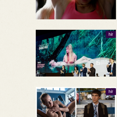
hír
hír