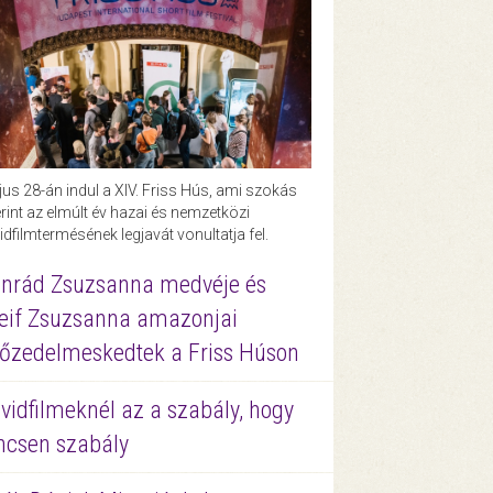
us 28-án indul a XIV. Friss Hús, ami szokás
rint az elmúlt év hazai és nemzetközi
idfilmtermésének legjavát vonultatja fel.
nrád Zsuzsanna medvéje és
eif Zsuzsanna amazonjai
őzedelmeskedtek a Friss Húson
vidfilmeknél az a szabály, hogy
ncsen szabály