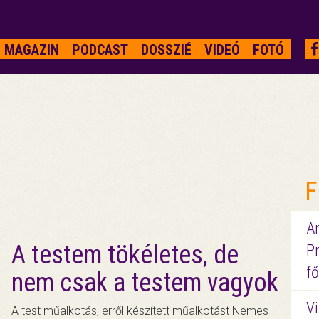
MAGAZIN
PODCAST
DOSSZIÉ
VIDEÓ
FOTÓ
F
A
A testem tökéletes, de
P
fő
nem csak a testem vagyok
Vi
A test műalkotás, erről készített műalkotást Nemes