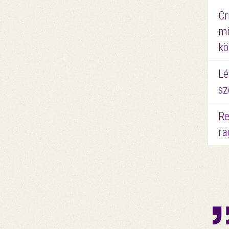
Cr
mi
kö
Lé
sz
Re
ra