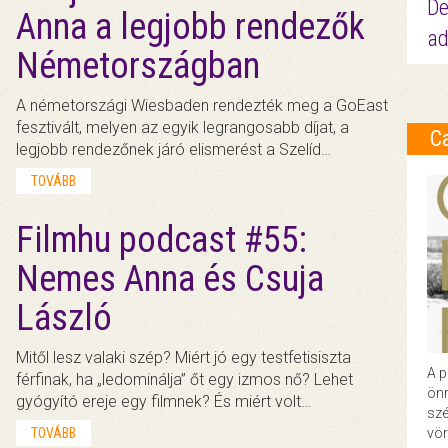
De
Anna a legjobb rendezők
ad
Németországban
A németországi Wiesbaden rendezték meg a GoEast
fesztivált, melyen az egyik legrangosabb díjat, a
C
legjobb rendezőnek járó elismerést a Szelíd…
TOVÁBB
Filmhu podcast #55:
Nemes Anna és Csuja
László
Mitől lesz valaki szép? Miért jó egy testfetisiszta
A p
férfinak, ha „ledominálja” őt egy izmos nő? Lehet
önr
gyógyító ereje egy filmnek? És miért volt…
szé
TOVÁBB
vör