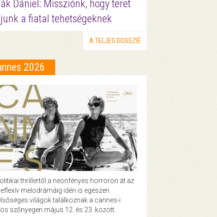
ák Dániel: Missziónk, hogy teret
junk a fiatal tehetségeknek
A TELJES DOSSZIÉ
annes 2026
olitikai thrillertől a neonfényes horroron át az
eflexív melodrámáig idén is egészen
lsőséges világok találkoznak a cannes-i
ös szőnyegen május 12. és 23. között.