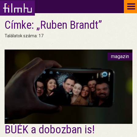
To
na
Címke: „Ruben Brandt”
Találatok száma: 17
magazin
BÚÉK a dobozban is!