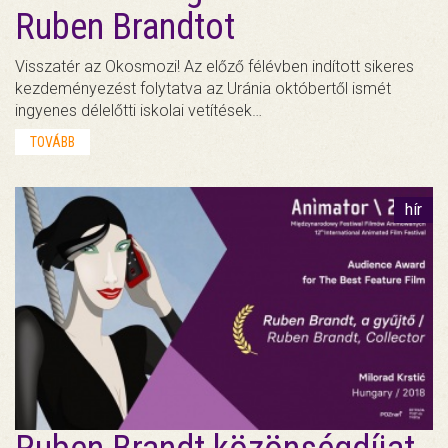
Ruben Brandtot
Visszatér az Okosmozi! Az előző félévben indított sikeres
kezdeményezést folytatva az Uránia októbertől ismét
ingyenes délelőtti iskolai vetítések…
TOVÁBB
hír