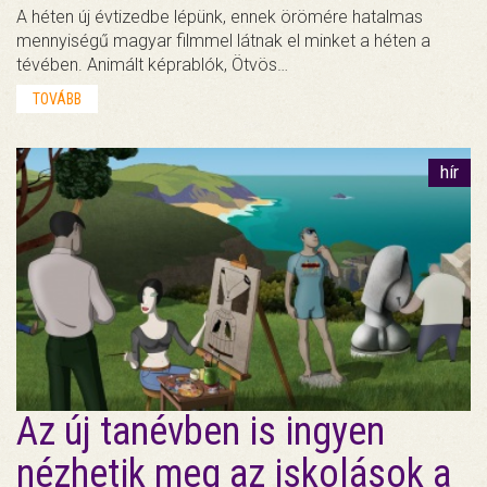
A héten új évtizedbe lépünk, ennek örömére hatalmas
mennyiségű magyar filmmel látnak el minket a héten a
tévében. Animált képrablók, Ötvös…
TOVÁBB
hír
Az új tanévben is ingyen
nézhetik meg az iskolások a