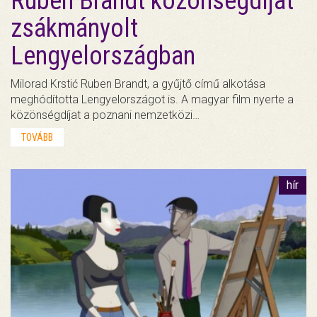
Ruben Brandt közönségdíjat
zsákmányolt
Lengyelországban
Milorad Krstić Ruben Brandt, a gyűjtő című alkotása
meghódította Lengyelországot is. A magyar film nyerte a
közönségdíjat a poznani nemzetközi…
TOVÁBB
hír