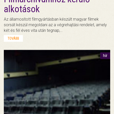
alkotások
Az államosított filmgyártásban készült magyar filmek
sorsát készül megoldani az a végrehajtási rendelet, amely
két és fél éves vita után tegnap,…
TOVÁBB
hír