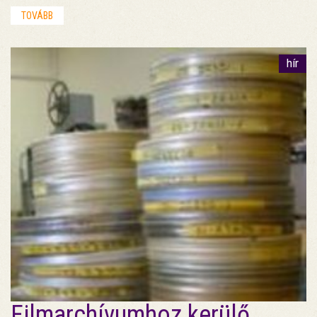
TOVÁBB
hír
Filmarchívumhoz kerülő