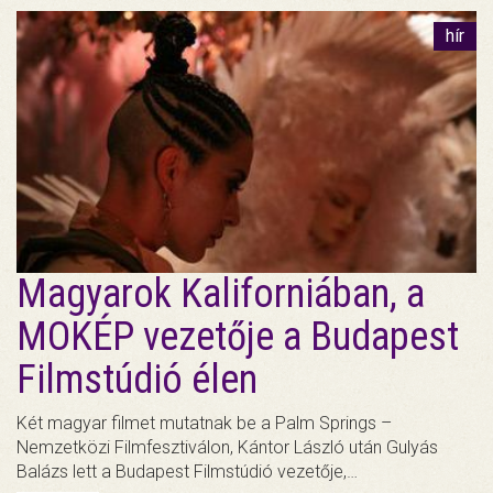
hír
Magyarok Kaliforniában, a
MOKÉP vezetője a Budapest
Filmstúdió élen
Két magyar filmet mutatnak be a Palm Springs –
Nemzetközi Filmfesztiválon, Kántor László után Gulyás
Balázs lett a Budapest Filmstúdió vezetője,…