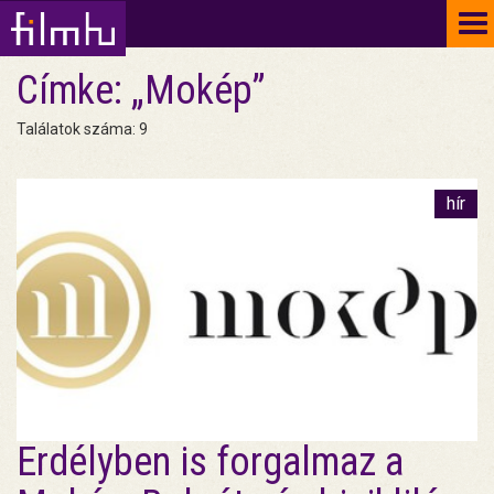
To
na
Címke: „Mokép”
Találatok száma: 9
hír
Erdélyben is forgalmaz a