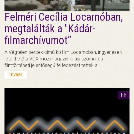
Felméri Cecília Locarnóban,
megtalálták a "Kádár-
filmarchívumot”
A Végtelen percek című kisfilm Locarnoban, ingyenesen
letölthető a VOX mozimagazin júliusi száma, és
filmtörténeti jelentőségű felfedezést tettek a…
TOVÁBB
hír