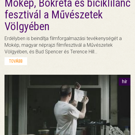
Mokép, Bokréta és biciklilánc
fesztivál a Művészetek
Völgyében
Erdélyben is beindítja filmforgalmazási tevékenységét a
Mokép, magyar néprajzi filmfesztivál a Művészetek
Völgyében, és Bud Spencer és Terence Hill…
TOVÁBB
hír