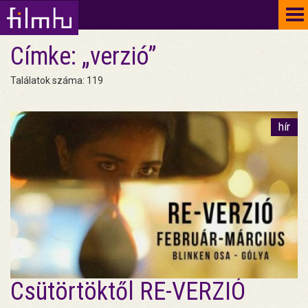
To
na
Címke: „verzió”
Találatok száma: 119
hír
Csütörtöktől RE-VERZIÓ