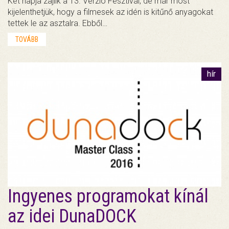
Két napja zajlik a 13. Verzió Fesztivál, de már most
kijelenthetjük, hogy a filmesek az idén is kitűnő anyagokat
tettek le az asztalra. Ebből…
TOVÁBB
hír
Ingyenes programokat kínál
az idei DunaDOCK