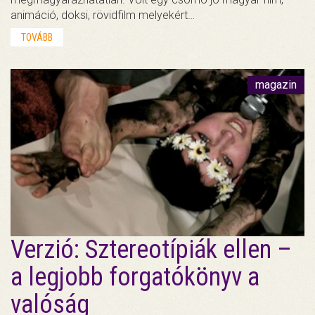
animáció, doksi, rövidfilm melyekért…
TOVÁBB
magazin
Verzió: Sztereotípiák ellen –
a legjobb forgatókönyv a
valóság