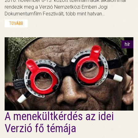
2016. november 8-13. között tizenharmadik alkalommal
rendezik meg a Verzió Nemzetközi Emberi Jogi
Dokumentumfilm Fesztivált, több mint hatvan…
TOVÁBB
hír
A menekültkérdés az idei
Verzió fő témája