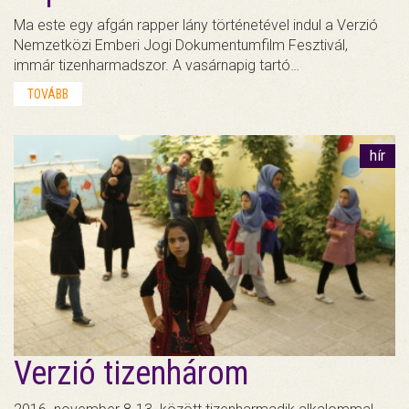
Ma este egy afgán rapper lány történetével indul a Verzió
Nemzetközi Emberi Jogi Dokumentumfilm Fesztivál,
immár tizenharmadszor. A vasárnapig tartó…
TOVÁBB
hír
Verzió tizenhárom