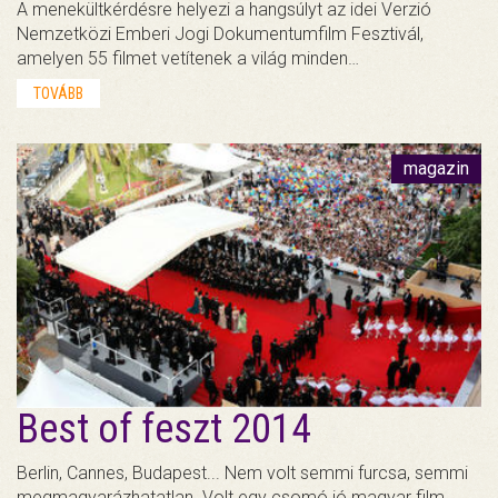
A menekültkérdésre helyezi a hangsúlyt az idei Verzió
Nemzetközi Emberi Jogi Dokumentumfilm Fesztivál,
amelyen 55 filmet vetítenek a világ minden…
TOVÁBB
magazin
Best of feszt 2014
Berlin, Cannes, Budapest... Nem volt semmi furcsa, semmi
megmagyarázhatatlan. Volt egy csomó jó magyar film,