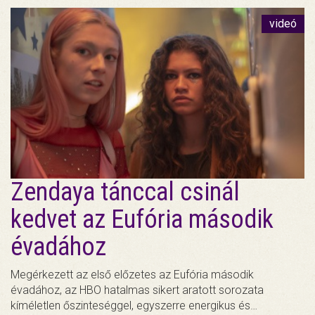
videó
Zendaya tánccal csinál
kedvet az Eufória második
évadához
Megérkezett az első előzetes az Eufória második
évadához, az HBO hatalmas sikert aratott sorozata
kíméletlen őszinteséggel, egyszerre energikus és…