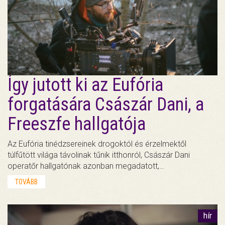
Így jutott ki az Eufória
forgatására Császár Dani, a
Freeszfe hallgatója
Az Eufória tinédzsereinek drogoktól és érzelmektől
túlfűtött világa távolinak tűnik itthonról, Császár Dani
operatőr hallgatónak azonban megadatott,…
TOVÁBB
hír