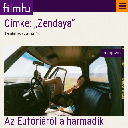
To
na
Címke: „Zendaya”
Találatok száma: 16
magazin
Az Eufóriáról a harmadik