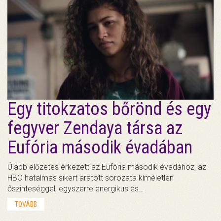
Egy titokzatos bőrönd és egy
fegyver Zendaya társa az
Eufória második évadában
Újabb előzetes érkezett az Eufória második évadához, az
HBO hatalmas sikert aratott sorozata kíméletlen
őszinteséggel, egyszerre energikus és…
TOVÁBB