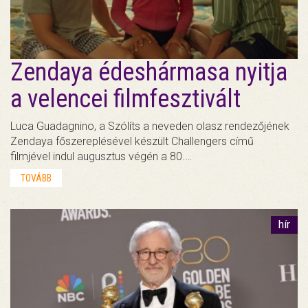
Zendaya édeshármasa nyitja
a velencei filmfesztivált
Luca Guadagnino, a Szólíts a neveden olasz rendezőjének
Zendaya főszereplésével készült Challengers című
filmjével indul augusztus végén a 80.…
TOVÁBB
hír