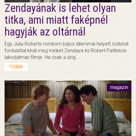
Zendayának is lehet olyan
titka, ami miatt faképnél
hagyják az oltárnál
Egy Julia Roberts-romkom bájos dilemmái helyett östlundi
fordulattal kínál meg minket Zendaya és Robert Pattinson
lakodalmas filmje. Ha csak a sírig…
TOVÁBB
magazin