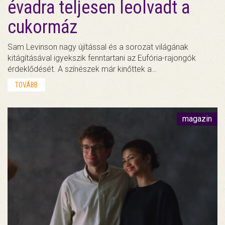
évadra teljesen leolvadt a
cukormáz
Sam Levinson nagy újítással és a sorozat világának
kitágításával igyekszik fenntartani az Eufória-rajongók
érdeklődését. A színészek már kinőttek a…
TOVÁBB
magazin